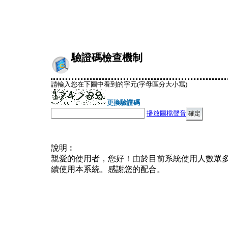
驗證碼檢查機制
請輸入您在下圖中看到的字元(字母區分大小寫)
更換驗證碼
播放圖檔聲音
說明︰
親愛的使用者，您好！由於目前系統使用人數眾
續使用本系統。感謝您的配合。