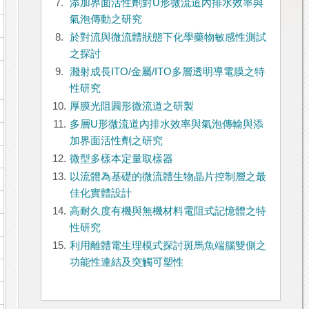
7.
添加界面活性劑對U形微流道內排水效率與
氣泡傳動之研究
8.
於對流與微流體狀態下化學藥物敏感性測試
之探討
9.
濺射成長ITO/金屬/ITO多層透明導電膜之特
性研究
10.
厚膜光阻圓形微流道之研製
11.
多層U形微流道內排水效率與氣泡傳輸與添
加界面活性劑之研究
12.
微型多樣本定量取樣器
13.
以流體為基礎的微流體生物晶片控制層之最
佳化實體設計
14.
高耐久度有機與無機材料電阻式記憶體之特
性研究
15.
利用離體電生理模式探討斑馬魚端腦雙側之
功能性連結及突觸可塑性