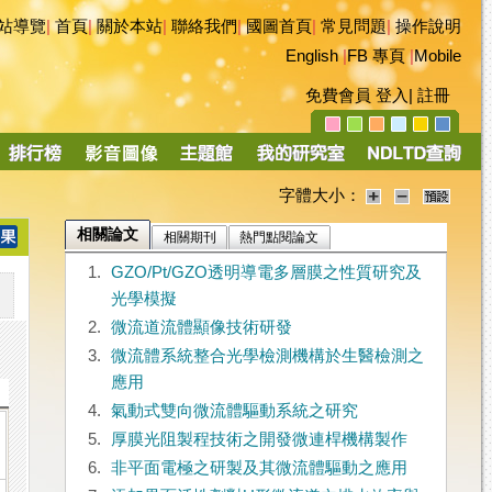
站導覽
|
首頁
|
關於本站
|
聯絡我們
|
國圖首頁
|
常見問題
|
操作說明
English
|
FB 專頁
|
Mobile
免費會員
登入
|
註冊
字體大小：
相關論文
相關期刊
熱門點閱論文
1.
GZO/Pt/GZO透明導電多層膜之性質研究及
光學模擬
2.
微流道流體顯像技術研發
3.
微流體系統整合光學檢測機構於生醫檢測之
應用
4.
氣動式雙向微流體驅動系統之研究
5.
厚膜光阻製程技術之開發微連桿機構製作
6.
非平面電極之研製及其微流體驅動之應用