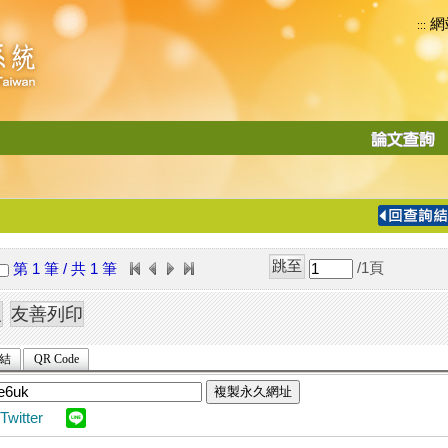
網
:::
功
能
切
換
導
覽
/1
頁
第 1 筆 / 共 1 筆
列
結
QR Code
複製永久網址
Twitter