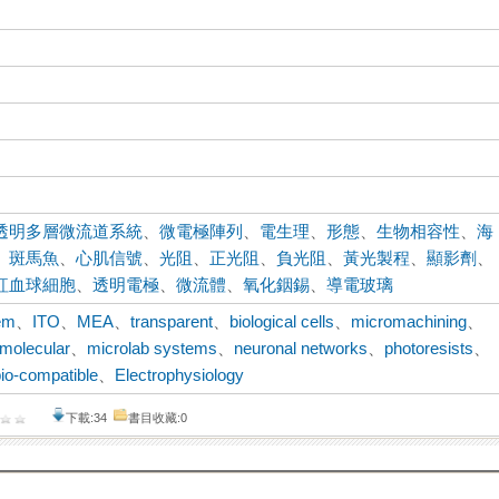
透明多層微流道系統
、
微電極陣列
、
電生理
、
形態
、
生物相容性
、
海
、
斑馬魚
、
心肌信號
、
光阻
、
正光阻
、
負光阻
、
黃光製程
、
顯影劑
、
紅血球細胞
、
透明電極
、
微流體
、
氧化銦錫
、
導電玻璃
em
、
ITO
、
MEA
、
transparent
、
biological cells
、
micromachining
、
molecular
、
microlab systems
、
neuronal networks
、
photoresists
、
bio-compatible
、
Electrophysiology
下載:34
書目收藏:0