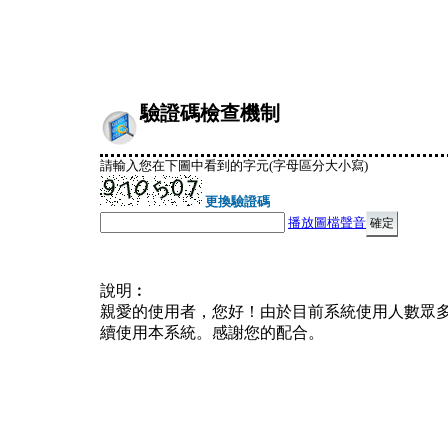
驗證碼檢查機制
請輸入您在下圖中看到的字元(字母區分大小寫)
更換驗證碼
播放圖檔聲音
說明︰
親愛的使用者，您好！由於目前系統使用人數眾
續使用本系統。感謝您的配合。