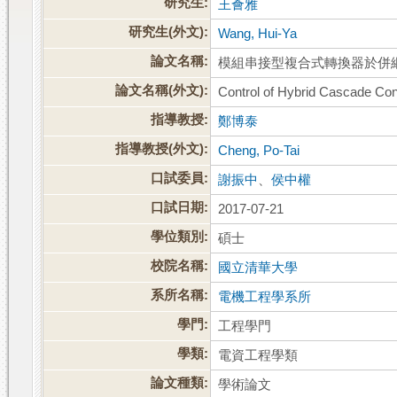
研究生:
王薈雅
研究生(外文):
Wang, Hui-Ya
論文名稱:
模組串接型複合式轉換器於併
論文名稱(外文):
Control of Hybrid Cascade Conv
指導教授:
鄭博泰
指導教授(外文):
Cheng, Po-Tai
口試委員:
謝振中
、
侯中權
口試日期:
2017-07-21
學位類別:
碩士
校院名稱:
國立清華大學
系所名稱:
電機工程學系所
學門:
工程學門
學類:
電資工程學類
論文種類:
學術論文