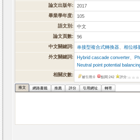
論文出版年:
2017
畢業學年度:
105
語文別:
中文
論文頁數:
96
中文關鍵詞:
串接型複合式轉換器
、
相位移
外文關鍵詞:
Hybrid cascade converter
、
Ph
Neutral point potential balancin
相關次數:
被引用:0
點閱:242
評分:
推文
網路書籤
推薦
評分
引用網址
轉寄