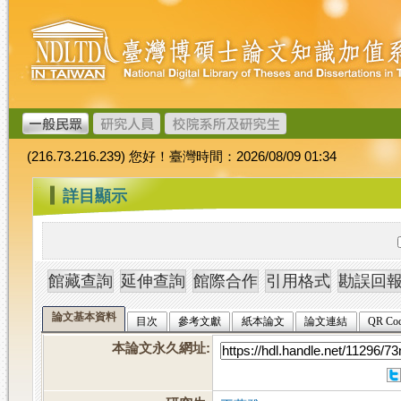
跳
臺
到
灣
主
博
要
碩
內
士
容
論
文
(216.73.216.239) 您好！臺灣時間：2026/08/09 01:34
加
值
:::
詳目顯示
系
統
論文基本資料
目次
參考文獻
紙本論文
論文連結
QR Co
本論文永久網址
: