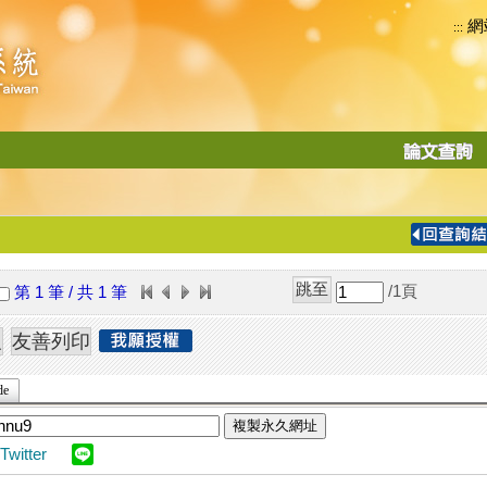
網
:::
功
能
切
換
導
覽
/1
頁
第 1 筆 / 共 1 筆
列
de
複製永久網址
Twitter