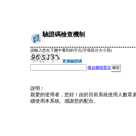
驗證碼檢查機制
請輸入您在下圖中看到的字元(字母區分大小寫)
更換驗證碼
播放圖檔聲音
說明︰
親愛的使用者，您好！由於目前系統使用人數眾
續使用本系統。感謝您的配合。