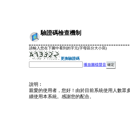
驗證碼檢查機制
請輸入您在下圖中看到的字元(字母區分大小寫)
更換驗證碼
播放圖檔聲音
說明︰
親愛的使用者，您好！由於目前系統使用人數眾
續使用本系統。感謝您的配合。