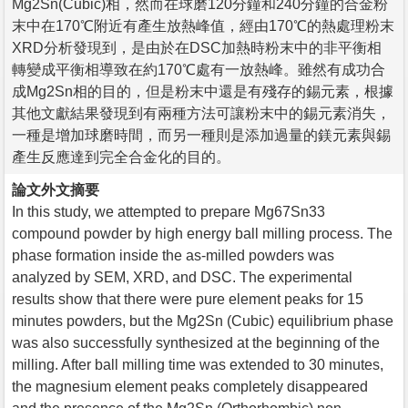
Mg2Sn(Cubic)相，然而在球磨120分鐘和240分鐘的合金粉
末中在170℃附近有產生放熱峰值，經由170℃的熱處理粉末
XRD分析發現到，是由於在DSC加熱時粉末中的非平衡相
轉變成平衡相導致在約170℃處有一放熱峰。雖然有成功合
成Mg2Sn相的目的，但是粉末中還是有殘存的錫元素，根據
其他文獻結果發現到有兩種方法可讓粉末中的錫元素消失，
一種是增加球磨時間，而另一種則是添加過量的鎂元素與錫
產生反應達到完全合金化的目的。
論文外文摘要
In this study, we attempted to prepare Mg67Sn33
compound powder by high energy ball milling process. The
phase formation inside the as-milled powders was
analyzed by SEM, XRD, and DSC. The experimental
results show that there were pure element peaks for 15
minutes powders, but the Mg2Sn (Cubic) equilibrium phase
was also successfully synthesized at the beginning of the
milling. After ball milling time was extended to 30 minutes,
the magnesium element peaks completely disappeared