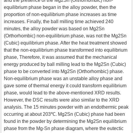
and the presence of the Mg2Sn (Orthorhombic) non-
equilibrium phase began in the alloy powder, then the
proportion of non-equilibrium phase increases as time
increases. Finally, the ball milling time achieved 240
minutes, the alloy powder was based on Mg2Sn
(Orthorhombic) non-equilibrium phase, was not the Mg2Sn
(Cubic) equilibrium phase. After the heat treatment showed
that the non-equilibrium phase transformed into equilibrium
phase, Therefore, it was assumed that the mechanical
energy produced by ball milling lead to the Mg2Sn (Cubic)
phase to be converted into Mg2Sn (Orthorhombic) phase.
Non-equilibrium phase was an unstable alloy phase and
gave some of thermal energy it could transform equilibrium
phase, would lead to the above-mentioned XRD results.
However, the DSC results were also similar to the XRD
analysis. The 15 minutes powder with an endothermic peak
occurring at about 203℃. Mg2Sn (Cubic) phase had been
found in the powder by determining the Mg2Sn equilibrium
phase from the Mg-Sn phase diagram, where the eutectic