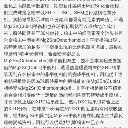
金化之高能量球磨處理，期望藉此製備出Mg2Sn化合物相，
對完成球磨之粉末以XRD、DSC、SEM進行結構性質分
析。實驗結果顯示球磨15分鐘時都還有純元素的峰值，不過
Mg2Sn(Cubic)平衡相也在球磨初期就可以成功地合成出
來，將時間延長至30分鐘後，粉末中的鎂元素完全消失並且
合金粉末中開始有Mg2Sn(Orthorhombic)非平衡相的出現，
當時間增加的越多非平衡相出現的比例也跟著增加，最後在
球磨時間240分鐘時，合金粉末卻是以
Mg2Sn(Orthorhombic)非平衡相為主，並不是本實驗想要製
備的Mg2Sn(Cubic)平衡相，透過熱處理後粉末的XRD結果
發現到存在粉末中的非平衡相能夠變成平衡相，因此從上述
的結果推測是因為球磨時產生的機械能迫使Mg2Sn(Cubic)
相轉變成Mg2Sn(Orthorhombic)相，非平衡相是屬於不穩定
的合金相只要給予一定量的熱能就能夠使其轉變成平衡相，
才會導致上述的XRD結果產生。然而DSC結果也符合上述
的XRD分析，在球磨15分鐘在約203℃附近處就有出現吸熱
峰，經由Mg-Sn相圖判定Mg2Sn平衡相會在此處產生共晶反
應轉變成液相，因此可以從這點判斷粉末中已存在