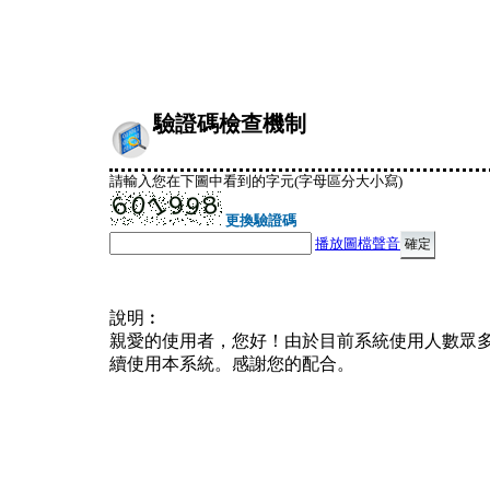
驗證碼檢查機制
請輸入您在下圖中看到的字元(字母區分大小寫)
更換驗證碼
播放圖檔聲音
說明︰
親愛的使用者，您好！由於目前系統使用人數眾
續使用本系統。感謝您的配合。