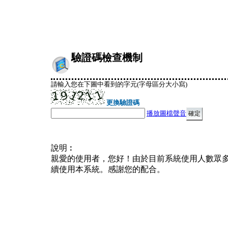
驗證碼檢查機制
請輸入您在下圖中看到的字元(字母區分大小寫)
更換驗證碼
播放圖檔聲音
說明︰
親愛的使用者，您好！由於目前系統使用人數眾
續使用本系統。感謝您的配合。