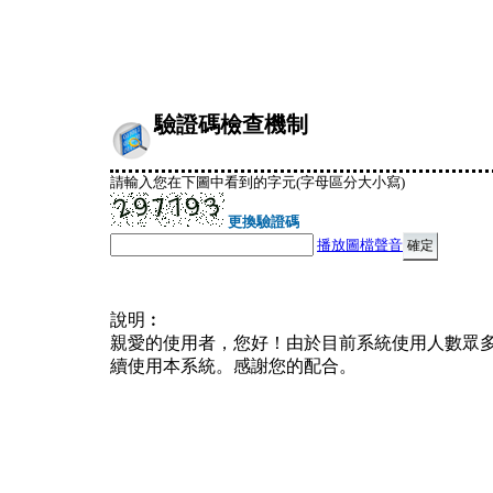
驗證碼檢查機制
請輸入您在下圖中看到的字元(字母區分大小寫)
更換驗證碼
播放圖檔聲音
說明︰
親愛的使用者，您好！由於目前系統使用人數眾
續使用本系統。感謝您的配合。