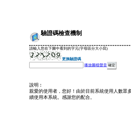
驗證碼檢查機制
請輸入您在下圖中看到的字元(字母區分大小寫)
更換驗證碼
播放圖檔聲音
說明︰
親愛的使用者，您好！由於目前系統使用人數眾
續使用本系統。感謝您的配合。