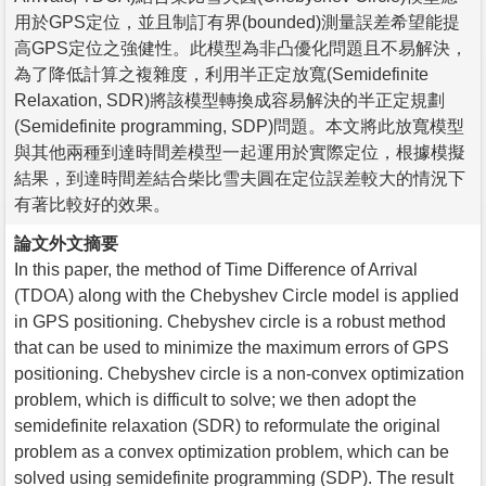
用於GPS定位，並且制訂有界(bounded)測量誤差希望能提
高GPS定位之強健性。此模型為非凸優化問題且不易解決，
為了降低計算之複雜度，利用半正定放寬(Semidefinite
Relaxation, SDR)將該模型轉換成容易解決的半正定規劃
(Semidefinite programming, SDP)問題。本文將此放寬模型
與其他兩種到達時間差模型一起運用於實際定位，根據模擬
結果，到達時間差結合柴比雪夫圓在定位誤差較大的情況下
有著比較好的效果。
論文外文摘要
In this paper, the method of Time Difference of Arrival
(TDOA) along with the Chebyshev Circle model is applied
in GPS positioning. Chebyshev circle is a robust method
that can be used to minimize the maximum errors of GPS
positioning. Chebyshev circle is a non-convex optimization
problem, which is difficult to solve; we then adopt the
semidefinite relaxation (SDR) to reformulate the original
problem as a convex optimization problem, which can be
solved using semidefinite programming (SDP). The result