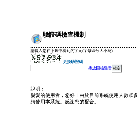
驗證碼檢查機制
請輸入您在下圖中看到的字元(字母區分大小寫)
更換驗證碼
播放圖檔聲音
說明︰
親愛的使用者，您好！由於目前系統使用人數眾
續使用本系統。感謝您的配合。