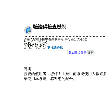
驗證碼檢查機制
請輸入您在下圖中看到的字元(字母區分大小寫)
更換驗證碼
播放圖檔聲音
說明︰
親愛的使用者，您好！由於目前系統使用人數眾
續使用本系統。感謝您的配合。