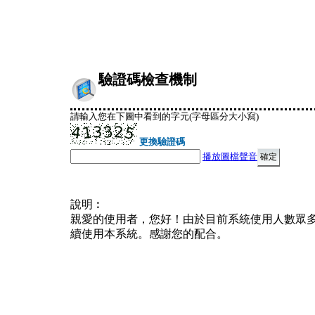
驗證碼檢查機制
請輸入您在下圖中看到的字元(字母區分大小寫)
更換驗證碼
播放圖檔聲音
說明︰
親愛的使用者，您好！由於目前系統使用人數眾
續使用本系統。感謝您的配合。