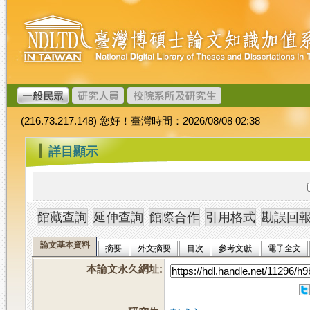
跳
臺
到
灣
主
博
要
碩
內
士
容
論
文
(216.73.217.148) 您好！臺灣時間：2026/08/08 02:38
加
值
:::
詳目顯示
系
統
論文基本資料
摘要
外文摘要
目次
參考文獻
電子全文
本論文永久網址
: