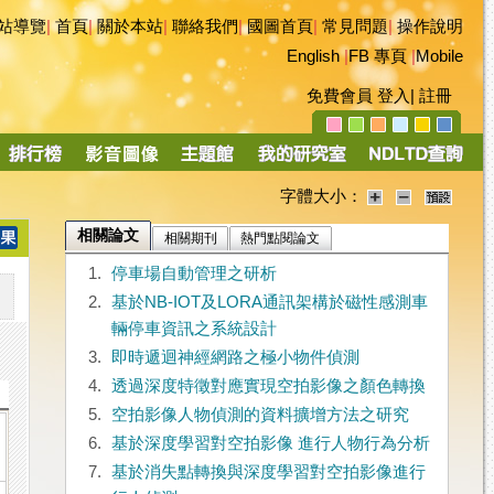
站導覽
|
首頁
|
關於本站
|
聯絡我們
|
國圖首頁
|
常見問題
|
操作說明
English
|
FB 專頁
|
Mobile
免費會員
登入
|
註冊
字體大小：
相關論文
相關期刊
熱門點閱論文
1.
停車場自動管理之研析
2.
基於NB-IOT及LORA通訊架構於磁性感測車
輛停車資訊之系統設計
3.
即時遞迴神經網路之極小物件偵測
4.
透過深度特徵對應實現空拍影像之顏色轉換
5.
空拍影像人物偵測的資料擴增方法之研究
6.
基於深度學習對空拍影像 進行人物行為分析
7.
基於消失點轉換與深度學習對空拍影像進行