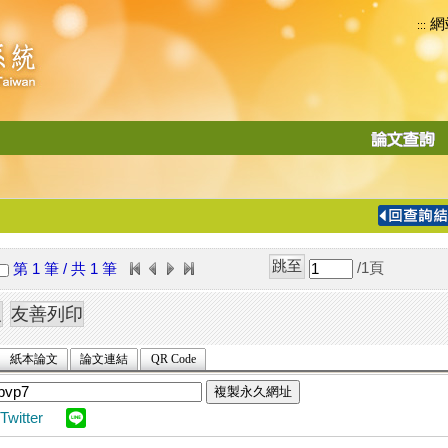
網
:::
功
能
切
換
導
覽
/1
頁
第 1 筆 / 共 1 筆
列
紙本論文
論文連結
QR Code
複製永久網址
Twitter