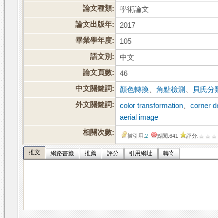
論文種類:
學術論文
論文出版年:
2017
畢業學年度:
105
語文別:
中文
論文頁數:
46
中文關鍵詞:
顏色轉換
、
角點檢測
、
貝氏分
外文關鍵詞:
color transformation
、
corner d
aerial image
相關次數:
被引用:
2
點閱:641
評分:
推文
網路書籤
推薦
評分
引用網址
轉寄