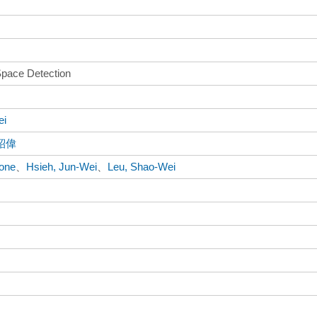
pace Detection
ei
紹偉
Jone
、
Hsieh, Jun-Wei
、
Leu, Shao-Wei