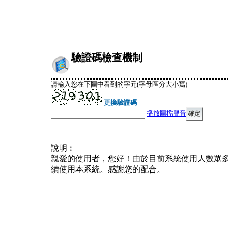
驗證碼檢查機制
請輸入您在下圖中看到的字元(字母區分大小寫)
更換驗證碼
播放圖檔聲音
說明︰
親愛的使用者，您好！由於目前系統使用人數眾
續使用本系統。感謝您的配合。