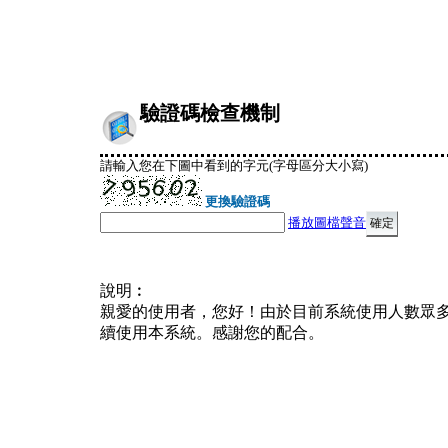
驗證碼檢查機制
請輸入您在下圖中看到的字元(字母區分大小寫)
更換驗證碼
播放圖檔聲音
說明︰
親愛的使用者，您好！由於目前系統使用人數眾
續使用本系統。感謝您的配合。