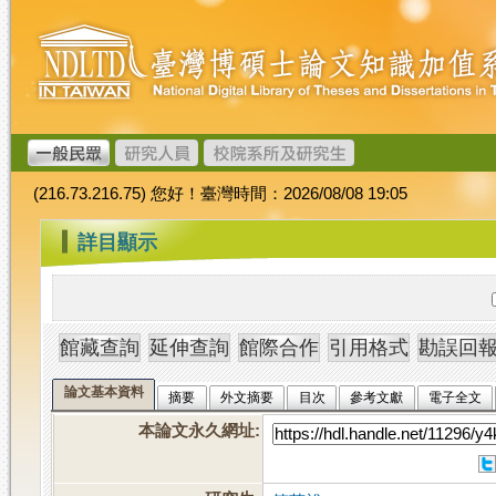
跳
臺
到
灣
主
博
要
碩
內
士
容
論
文
(216.73.216.75) 您好！臺灣時間：2026/08/08 19:05
加
值
:::
詳目顯示
系
統
論文基本資料
摘要
外文摘要
目次
參考文獻
電子全文
本論文永久網址
: