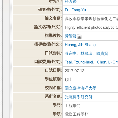
研究生:
符芳裕
研究生(外文):
Fu, Fang-Yu
論文名稱:
高效率摻奈米鎳顆粒氫化之二
論文名稱(外文):
Highly efficient photocatalytic
指導教授:
黃智賢
指導教授(外文):
Huang, Jih-Shang
口試委員:
蔡宗惠
、
林麗瓊
、
陳貴賢
口試委員(外文):
Tsai, Tzung-huei
、
Chen, Li-C
口試日期:
2017-07-13
學位類別:
碩士
校院名稱:
國立臺灣海洋大學
系所名稱:
光電科學研究所
學門:
工程學門
學類:
電資工程學類