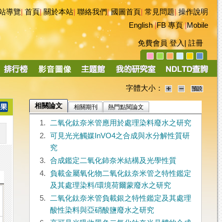
站導覽
|
首頁
|
關於本站
|
聯絡我們
|
國圖首頁
|
常見問題
|
操作說明
English
|
FB 專頁
|
Mobile
免費會員
登入
|
註冊
字體大小：
相關論文
相關期刊
熱門點閱論文
1.
二氧化鈦奈米管應用於處理染料廢水之研究
2.
可見光光觸媒InVO4之合成與水分解性質研
究
3.
合成鑑定二氧化鈰奈米結構及光學性質
4.
負載金屬氧化物二氧化鈦奈米管之特性鑑定
及其處理染料/環境荷爾蒙廢水之研究
5.
二氧化鈦奈米管負載銀之特性鑑定及其處理
酸性染料與亞硝酸鹽廢水之研究