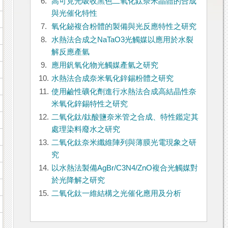
6.
高可見光吸收黑色二氧化鈦奈米晶體的合成
與光催化特性
7.
氧化鉍複合粉體的製備與光反應特性之研究
8.
水熱法合成之NaTaO3光觸媒以應用於水裂
解反應產氫
9.
應用釩氧化物光觸媒產氫之研究
10.
水熱法合成奈米氧化鋅錫粉體之研究
11.
使用鹼性礦化劑進行水熱法合成高結晶性奈
米氧化鋅錫特性之研究
12.
二氧化鈦/鈦酸鹽奈米管之合成、特性鑑定其
處理染料廢水之研究
13.
二氧化鈦奈米纖維陣列與薄膜光電現象之研
究
14.
以水熱法製備AgBr/C3N4/ZnO複合光觸媒對
於光降解之研究
15.
二氧化鈦一維結構之光催化應用及分析