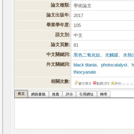
論文種類:
學術論文
論文出版年:
2017
畢業學年度:
105
語文別:
中文
論文頁數:
81
中文關鍵詞:
黑色二氧化鈦
、
光觸媒
、
水熱
外文關鍵詞:
black titania
、
photocatalyst
、
h
thiocyanate
相關次數:
被引用:0
點閱:371
評分:
推文
網路書籤
推薦
評分
引用網址
轉寄