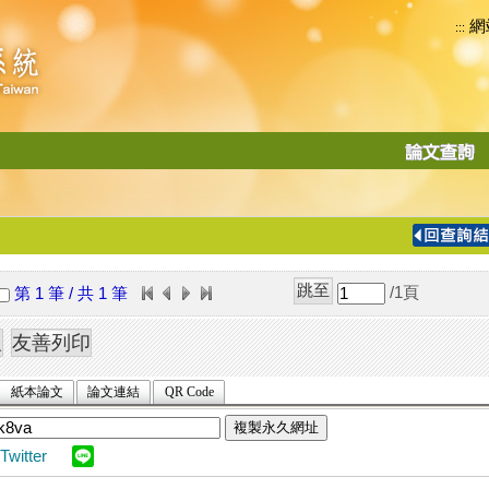
網
:::
功
能
切
換
導
覽
/1
頁
第 1 筆 / 共 1 筆
列
紙本論文
論文連結
QR Code
複製永久網址
Twitter