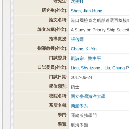
研究生:
沈劍虹
研究生(外文):
Shen, Jian-Hung
論文名稱:
港口國檢查之船舶遴選再檢模
論文名稱(外文):
A Study on Priority Ship Selecti
指導教授:
張啓隱
指導教授(外文):
Chang, Ki-Yin
口試委員:
劉詩宗
、
劉中平
口試委員(外文):
Liou, Shy-tzong
、
Liu, Chung-P
口試日期:
2017-06-24
學位類別:
碩士
校院名稱:
國立臺灣海洋大學
系所名稱:
商船學系
學門:
運輸服務學門
學類:
航海學類