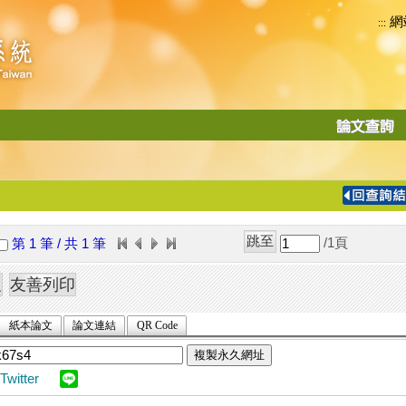
網
:::
功
能
切
換
導
覽
/1
頁
第 1 筆 / 共 1 筆
列
紙本論文
論文連結
QR Code
複製永久網址
Twitter