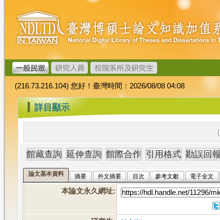
跳
臺
到
灣
主
博
要
碩
內
士
容
論
文
(216.73.216.104) 您好！臺灣時間：2026/08/08 04:08
加
值
:::
詳目顯示
系
統
論文基本資料
摘要
外文摘要
目次
參考文獻
電子全文
本論文永久網址
: