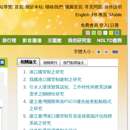
站導覽
|
首頁
|
關於本站
|
聯絡我們
|
國圖首頁
|
常見問題
|
操作說明
English
|
FB 專頁
|
Mobile
免費會員
登入
|
註冊
字體大小：
相關論文
相關期刊
熱門點閱論文
1.
港口國管制之研究
2.
我國港口國管制建制之研究
3.
引水人環境變異認知、工作特性與教育訓練
需求之關聯性研究
4.
建立臺灣國際商港PSCO優先檢查船舶模式
之研究
5.
建立臺灣港口國管制官員道德風險評估指標
系統之研究