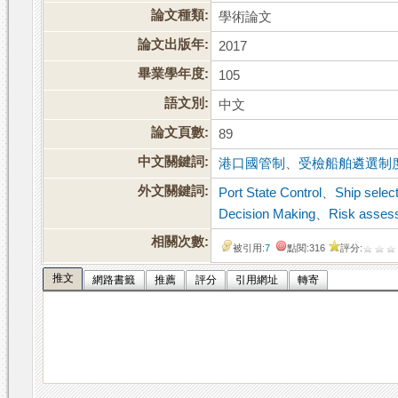
論文種類:
學術論文
論文出版年:
2017
畢業學年度:
105
語文別:
中文
論文頁數:
89
中文關鍵詞:
港口國管制
、
受檢船舶遴選制
外文關鍵詞:
Port State Control
、
Ship selec
Decision Making
、
Risk asses
相關次數:
被引用:
7
點閱:316
評分:
推文
網路書籤
推薦
評分
引用網址
轉寄