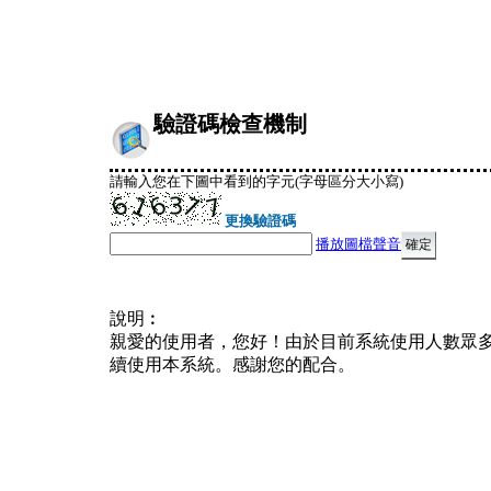
驗證碼檢查機制
請輸入您在下圖中看到的字元(字母區分大小寫)
更換驗證碼
播放圖檔聲音
說明︰
親愛的使用者，您好！由於目前系統使用人數眾
續使用本系統。感謝您的配合。