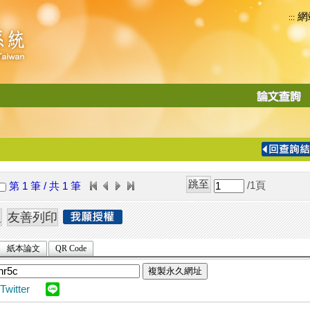
網
:::
功
能
切
換
導
覽
/1
頁
第 1 筆 / 共 1 筆
列
紙本論文
QR Code
複製永久網址
Twitter