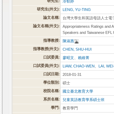
研究生:
冷郁婷
研究生(外文):
LENG, YU-TING
論文名稱:
台灣大學生和英語母語人士電
論文名稱(外文):
Appropriateness Ratings and An
Speakers and Taiwanese EFL U
指導教授:
陳淑惠
指導教授(外文):
CHEN, SHU-HUI
口試委員:
廖昭文
、
賴維菁
口試委員(外文):
LIAW, CHAO-WEN
、
LAI, WE
口試日期:
2018-01-31
學位類別:
碩士
校院名稱:
國立臺北教育大學
系所名稱:
兒童英語教育學系碩士班
學門:
教育學門