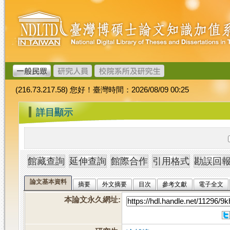
跳
臺
到
灣
主
博
要
碩
內
士
容
論
文
(216.73.217.58) 您好！臺灣時間：2026/08/09 00:25
加
值
:::
詳目顯示
系
統
論文基本資料
摘要
外文摘要
目次
參考文獻
電子全文
本論文永久網址
: