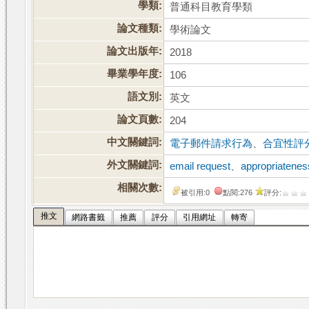
學類:
普通科目教育學類
論文種類:
學術論文
論文出版年:
2018
畢業學年度:
106
語文別:
英文
論文頁數:
204
中文關鍵詞:
電子郵件請求行為
、
合宜性評
外文關鍵詞:
email request
、
appropriatenes
相關次數:
被引用:0
點閱:276
評分:
推文
網路書籤
推薦
評分
引用網址
轉寄