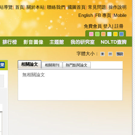
站導覽
|
首頁
|
關於本站
|
聯絡我們
|
國圖首頁
|
常見問題
|
操作說明
English
|
FB 專頁
|
Mobile
免費會員
登入
|
註冊
字體大小：
相關論文
相關期刊
熱門點閱論文
無相關論文