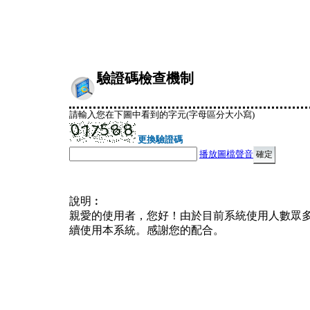
驗證碼檢查機制
請輸入您在下圖中看到的字元(字母區分大小寫)
更換驗證碼
播放圖檔聲音
說明︰
親愛的使用者，您好！由於目前系統使用人數眾
續使用本系統。感謝您的配合。