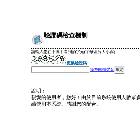
驗證碼檢查機制
請輸入您在下圖中看到的字元(字母區分大小寫)
更換驗證碼
播放圖檔聲音
說明︰
親愛的使用者，您好！由於目前系統使用人數眾
續使用本系統。感謝您的配合。