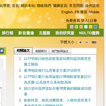
站導覽
|
首頁
|
關於本站
|
聯絡我們
|
國圖首頁
|
常見問題
|
操作說明
English
|
FB 專頁
|
Mobile
免費會員
登入
|
註冊
字體大小：
相關論文
相關期刊
熱門點閱論文
1.
以TPB探討綠色節能電器知覺利益與購買意
圖之關係
2.
臺灣地區推行以房養老方案評估研究
3.
以TPB計畫行為理論探討博物館遊客參訪行
為意圖-以高雄市立美術館為例
4.
探討逆向抵押貸款在臺灣實施的關鍵成功因
素
5.
創新特質、綠色消費態度、人格特質與電子