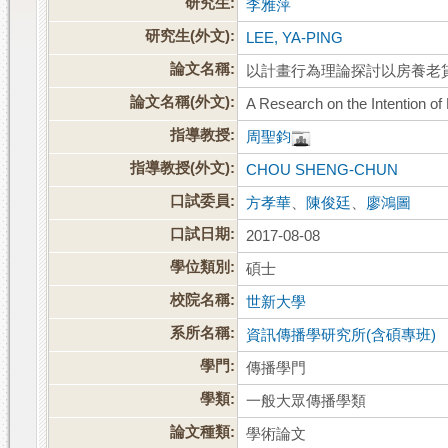
研究生:
李雅萍
研究生(外文):
LEE, YA-PING
論文名稱:
以計畫行為理論探討以房養老
論文名稱(外文):
A Research on the Intention o
指導教授:
周聖鈞
指導教授(外文):
CHOU SHENG-CHUN
口試委員:
方孝華
、
陳俊廷
、
廖鴻圖
口試日期:
2017-08-08
學位類別:
碩士
校院名稱:
世新大學
系所名稱:
資訊傳播學研究所(含碩專班)
學門:
傳播學門
學類:
一般大眾傳播學類
論文種類:
學術論文