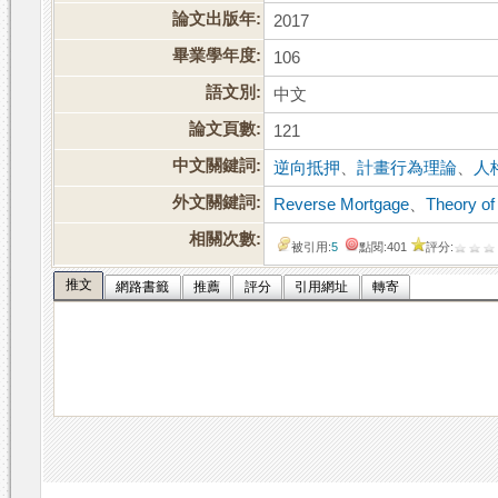
論文出版年:
2017
畢業學年度:
106
語文別:
中文
論文頁數:
121
中文關鍵詞:
逆向抵押
、
計畫行為理論
、
人
外文關鍵詞:
Reverse Mortgage
、
Theory of
相關次數:
被引用:
5
點閱:401
評分:
推文
網路書籤
推薦
評分
引用網址
轉寄