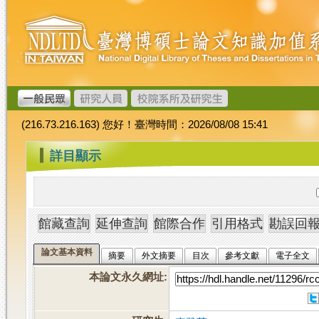
跳
臺
到
灣
主
博
要
碩
內
士
容
論
文
(216.73.216.163) 您好！臺灣時間：2026/08/08 15:41
加
值
:::
詳目顯示
系
統
論文基本資料
摘要
外文摘要
目次
參考文獻
電子全文
本論文永久網址
: