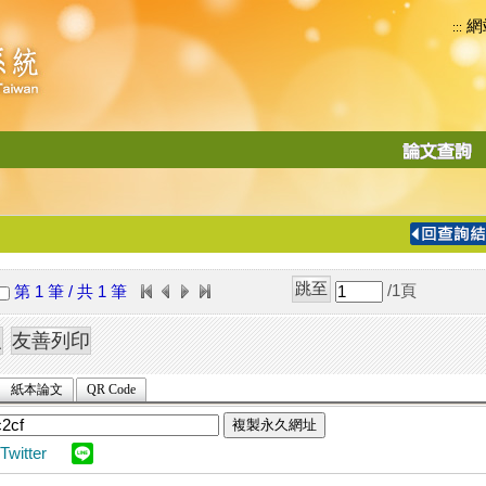
網
:::
功
能
切
換
導
覽
/1
頁
第 1 筆 / 共 1 筆
列
紙本論文
QR Code
複製永久網址
Twitter