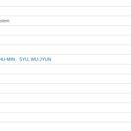
ystem
HU-MIN
、
SYU, WU-JYUN