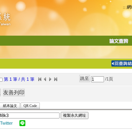
網
:::
功
能
切
換
導
覽
/1
頁
第 1 筆 / 共 1 筆
列
紙本論文
QR Code
複製永久網址
Twitter