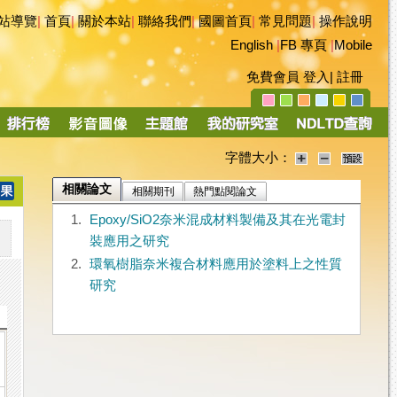
站導覽
|
首頁
|
關於本站
|
聯絡我們
|
國圖首頁
|
常見問題
|
操作說明
English
|
FB 專頁
|
Mobile
免費會員
登入
|
註冊
字體大小：
相關論文
相關期刊
熱門點閱論文
1.
Epoxy/SiO2奈米混成材料製備及其在光電封
裝應用之研究
2.
環氧樹脂奈米複合材料應用於塗料上之性質
研究