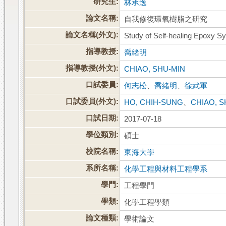
研究生:
林承逸
論文名稱:
自我修復環氧樹脂之研究
論文名稱(外文):
Study of Self-healing Epoxy S
指導教授:
喬緒明
指導教授(外文):
CHIAO, SHU-MIN
口試委員:
何志松
、
喬緒明
、
徐武軍
口試委員(外文):
HO, CHIH-SUNG
、
CHIAO, S
口試日期:
2017-07-18
學位類別:
碩士
校院名稱:
東海大學
系所名稱:
化學工程與材料工程學系
學門:
工程學門
學類:
化學工程學類
論文種類:
學術論文