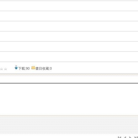
下載:90
書目收藏:0