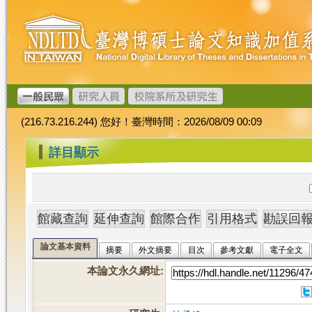
跳
臺
到
灣
主
博
要
碩
內
士
容
論
文
(216.73.216.244) 您好！臺灣時間：2026/08/09 00:09
加
值
:::
詳目顯示
系
統
論文基本資料
摘要
外文摘要
目次
參考文獻
電子全文
本論文永久網址
: