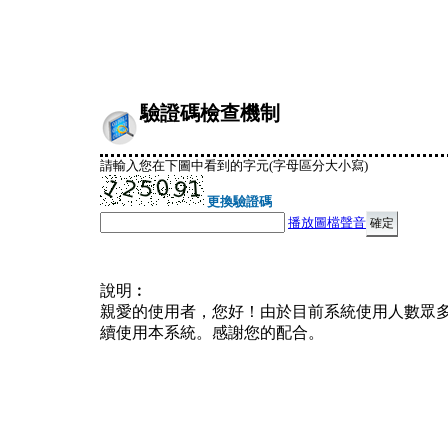
驗證碼檢查機制
請輸入您在下圖中看到的字元(字母區分大小寫)
更換驗證碼
播放圖檔聲音
說明︰
親愛的使用者，您好！由於目前系統使用人數眾
續使用本系統。感謝您的配合。