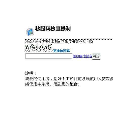
驗證碼檢查機制
請輸入您在下圖中看到的字元(字母區分大小寫)
更換驗證碼
播放圖檔聲音
說明︰
親愛的使用者，您好！由於目前系統使用人數眾
續使用本系統。感謝您的配合。