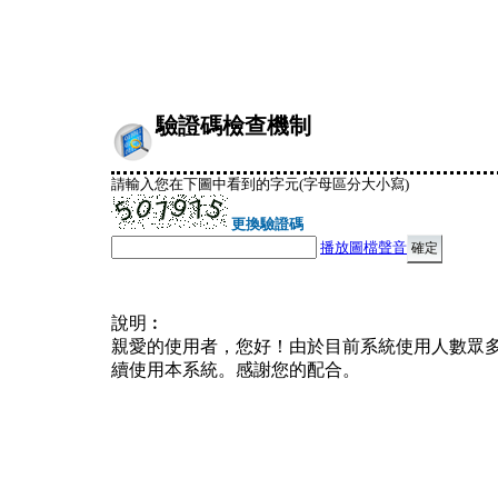
驗證碼檢查機制
請輸入您在下圖中看到的字元(字母區分大小寫)
更換驗證碼
播放圖檔聲音
說明︰
親愛的使用者，您好！由於目前系統使用人數眾
續使用本系統。感謝您的配合。