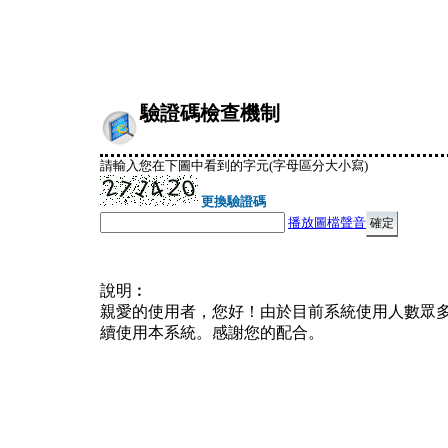
驗證碼檢查機制
請輸入您在下圖中看到的字元(字母區分大小寫)
更換驗證碼
播放圖檔聲音
說明︰
親愛的使用者，您好！由於目前系統使用人數眾
續使用本系統。感謝您的配合。