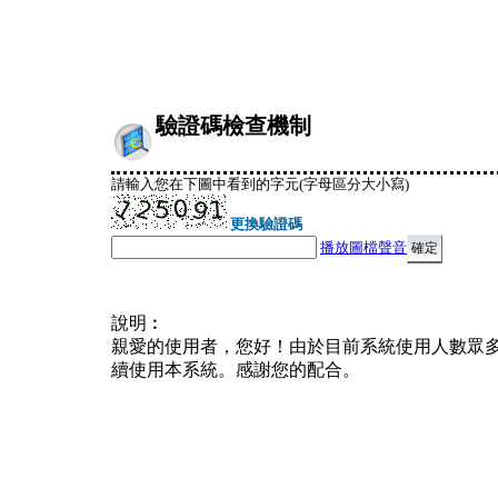
驗證碼檢查機制
請輸入您在下圖中看到的字元(字母區分大小寫)
更換驗證碼
播放圖檔聲音
說明︰
親愛的使用者，您好！由於目前系統使用人數眾
續使用本系統。感謝您的配合。