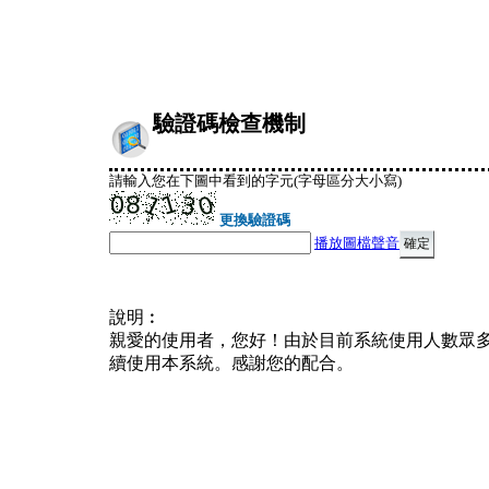
驗證碼檢查機制
請輸入您在下圖中看到的字元(字母區分大小寫)
更換驗證碼
播放圖檔聲音
說明︰
親愛的使用者，您好！由於目前系統使用人數眾
續使用本系統。感謝您的配合。