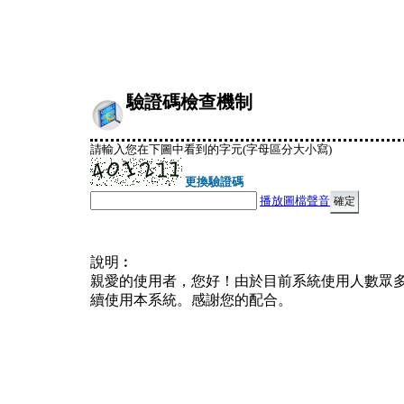
驗證碼檢查機制
請輸入您在下圖中看到的字元(字母區分大小寫)
更換驗證碼
播放圖檔聲音
說明︰
親愛的使用者，您好！由於目前系統使用人數眾
續使用本系統。感謝您的配合。