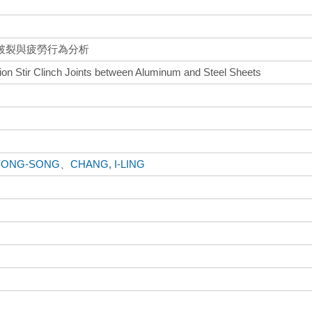
破裂與疲勞行為分析
tion Stir Clinch Joints between Aluminum and Steel Sheets
YONG-SONG
、
CHANG, I-LING