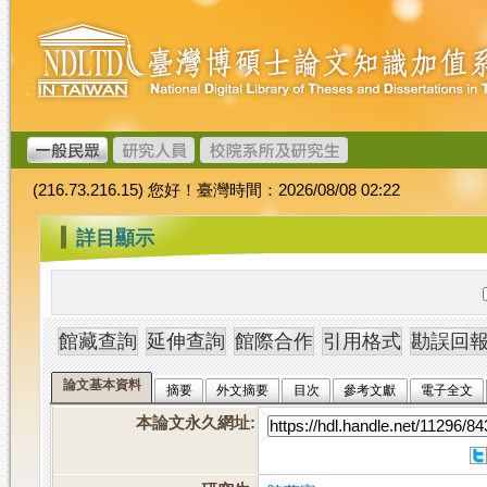
跳
臺
到
灣
主
博
要
碩
內
士
容
論
文
(216.73.216.15) 您好！臺灣時間：2026/08/08 02:22
加
值
:::
詳目顯示
系
統
論文基本資料
摘要
外文摘要
目次
參考文獻
電子全文
本論文永久網址
: