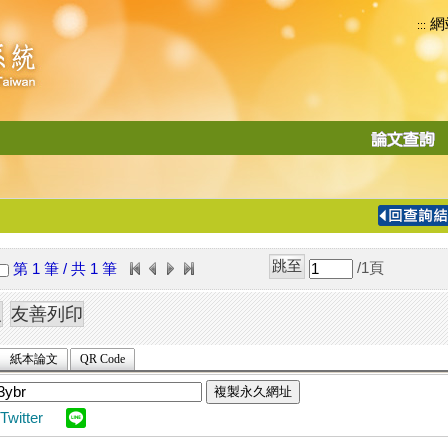
網
:::
功
能
切
換
導
覽
/1
頁
第 1 筆 / 共 1 筆
列
紙本論文
QR Code
複製永久網址
Twitter