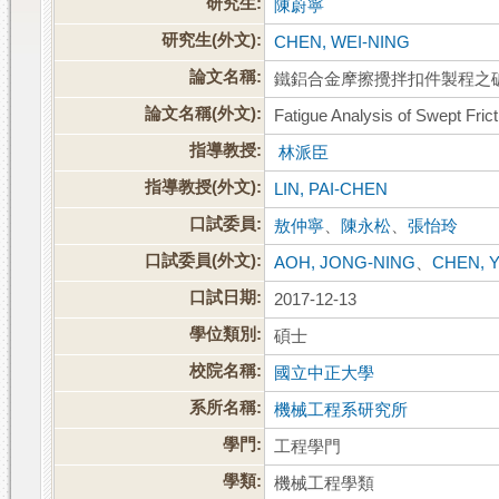
研究生:
陳蔚寧
研究生(外文):
CHEN, WEI-NING
論文名稱:
鐵鋁合金摩擦攪拌扣件製程之
論文名稱(外文):
Fatigue Analysis of Swept Fric
指導教授:
林派臣
指導教授(外文):
LIN, PAI-CHEN
口試委員:
敖仲寧
、
陳永松
、
張怡玲
口試委員(外文):
AOH, JONG-NING
、
CHEN, 
口試日期:
2017-12-13
學位類別:
碩士
校院名稱:
國立中正大學
系所名稱:
機械工程系研究所
學門:
工程學門
學類:
機械工程學類