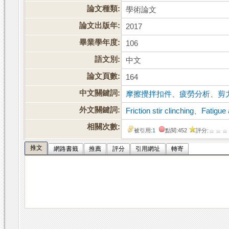
論文種類:
學術論文
論文出版年:
2017
畢業學年度:
106
語文別:
中文
論文頁數:
164
中文關鍵詞:
摩擦攪拌扣件
、
疲勞分析
、
剪
外文關鍵詞:
Friction stir clinching
、
Fatigue 
相關次數:
被引用:
1
點閱:452
評分:
推文
網路書籤
推薦
評分
引用網址
轉寄