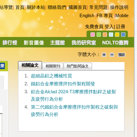
站導覽
|
首頁
|
關於本站
|
聯絡我們
|
國圖首頁
|
常見問題
|
操作說明
English
|
FB 專頁
|
Mobile
免費會員
登入
|
註冊
字體大小：
相關論文
相關期刊
熱門點閱論文
1.
超細晶鋁之機械性質
2.
鐵鋁合金摩擦攪拌扣件製程開發
3.
鋁合金Alclad 2024-T3摩擦攪拌點銲之破裂
及疲勞行為分析
4.
第二代鐵鋁合金摩擦攪拌扣件製程之破裂與
疲勞行為分析