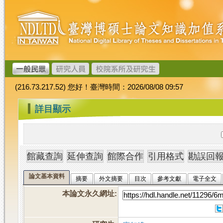
跳
臺
到
灣
主
博
要
碩
內
士
容
論
文
(216.73.217.52) 您好！臺灣時間：2026/08/08 09:57
加
值
:::
詳目顯示
系
統
論文基本資料
摘要
外文摘要
目次
參考文獻
電子全文
本論文永久網址
: