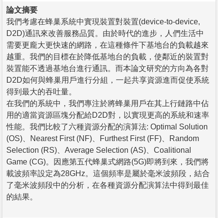
論文摘要
我們考慮在蜂巢系統中實現裝置對裝置(device-to-device,
D2D)通訊來改善服務品質。由於時代的進步，人們生活中
需要更龐大更快速的網路，在這種條件下基地台的負載越來
越重。我們的目標在於降低基地台的負載，使鄰近的裝置對
裝置能不透過基地台進行通訊。而本論文研究的方向為各對
D2D如何與蜂巢用戶進行分組，一起共享資源進而促使系統
得到最大的吞吐量。
在我們的系統中，我們專注於將蜂巢用戶在其上行鏈路中佔
用的適當資源區塊分配給D2D對，以實現更高的系統和速率
性能。我們比較了六種資源分配的演算法: Optimal Solution
(OS)、Nearest First (NF)、Furthest First (FF)、Random
Selection (RS)、Average Selection (AS)、Coalitional
Game (CG)。因應第五代蜂巢式網路(5G)即將到來，我們將
載波頻率設定為28GHz。這個頻率是屬於毫米波頻段，結合
了毫米波頻段中的分析，在各種資源分配演算法中得到最佳
的結果。