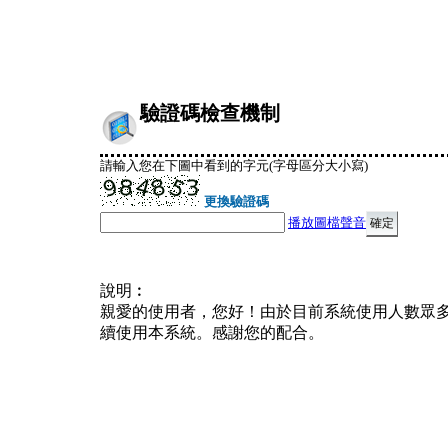
驗證碼檢查機制
請輸入您在下圖中看到的字元(字母區分大小寫)
更換驗證碼
播放圖檔聲音
說明︰
親愛的使用者，您好！由於目前系統使用人數眾
續使用本系統。感謝您的配合。