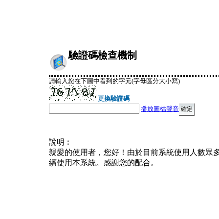
驗證碼檢查機制
請輸入您在下圖中看到的字元(字母區分大小寫)
更換驗證碼
播放圖檔聲音
說明︰
親愛的使用者，您好！由於目前系統使用人數眾
續使用本系統。感謝您的配合。