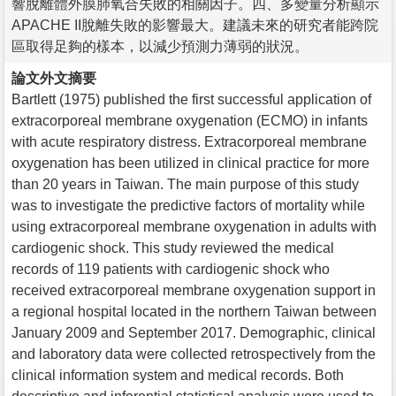
響脫離體外膜肺氧合失敗的相關因子。四、多變量分析顯示
APACHE II脫離失敗的影響最大。建議未來的研究者能跨院
區取得足夠的樣本，以減少預測力薄弱的狀況。
論文外文摘要
Bartlett (1975) published the first successful application of
extracorporeal membrane oxygenation (ECMO) in infants
with acute respiratory distress. Extracorporeal membrane
oxygenation has been utilized in clinical practice for more
than 20 years in Taiwan. The main purpose of this study
was to investigate the predictive factors of mortality while
using extracorporeal membrane oxygenation in adults with
cardiogenic shock. This study reviewed the medical
records of 119 patients with cardiogenic shock who
received extracorporeal membrane oxygenation support in
a regional hospital located in the northern Taiwan between
January 2009 and September 2017. Demographic, clinical
and laboratory data were collected retrospectively from the
clinical information system and medical records. Both