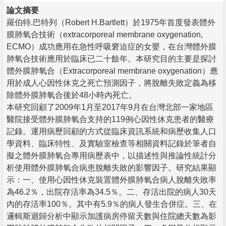
論文摘要
羅伯特.巴特列（Robert H.Bartlett）於1975年首度發表體外
膜肺氧合技術（extracorporeal membrane oxygenation,
ECMO）成功應用在急性呼吸窘迫症的女嬰，在台灣體外膜
肺氧合技術應用於臨床已二十餘年。本研究目的主要是探討
體外膜肺氧合（Extracorporeal membrane oxygenation）應
用於成人心因性休克之死亡預測因子，將脫離失敗定義為移
除體外膜肺氧合後於48小時內死亡。
本研究回顧了2009年1月至2017年9月在台灣北部一家地區
醫院接受體外膜肺氧合支持的119例心因性休克患者的醫療
記錄。運用病歷回顧的方式從臨床資訊系統和病歷收集人口
學資料、臨床特性、及實驗室檢查等相關資料記錄於筆者自
擬之體外膜肺氧合專用病歷表中，以描述性與推論性統計分
析使用體外膜肺氧合病患脫離失敗的影響因子。研究結果顯
示：一、使用心因性休克裝置體外膜肺氧合病人脫離失敗率
為46.2％，出院存活率為34.5％。二、存活出院的病人30天
內的存活率100％。其中有5.9％的病人發生合併症。三、在
邏輯斯迴歸分析中顯示加護病房停留天數與住院總天數為影