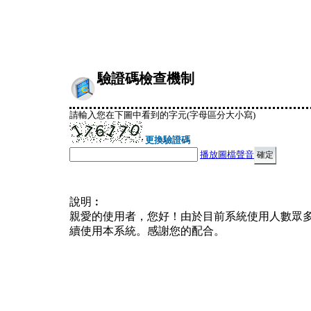
驗證碼檢查機制
請輸入您在下圖中看到的字元(字母區分大小寫)
更換驗證碼
播放圖檔聲音
說明︰
親愛的使用者，您好！由於目前系統使用人數眾
續使用本系統。感謝您的配合。