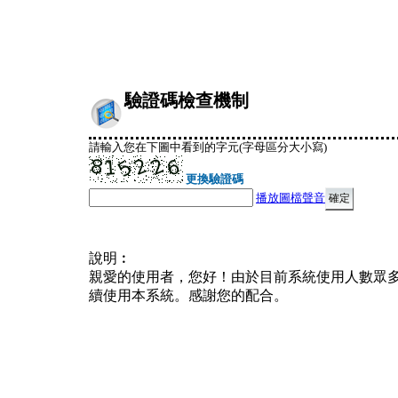
驗證碼檢查機制
請輸入您在下圖中看到的字元(字母區分大小寫)
更換驗證碼
播放圖檔聲音
說明︰
親愛的使用者，您好！由於目前系統使用人數眾
續使用本系統。感謝您的配合。