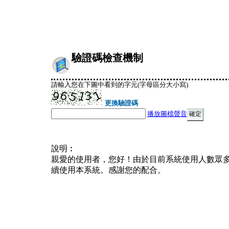
驗證碼檢查機制
請輸入您在下圖中看到的字元(字母區分大小寫)
更換驗證碼
播放圖檔聲音
說明︰
親愛的使用者，您好！由於目前系統使用人數眾
續使用本系統。感謝您的配合。