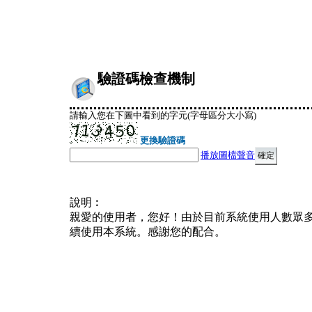
驗證碼檢查機制
請輸入您在下圖中看到的字元(字母區分大小寫)
更換驗證碼
播放圖檔聲音
說明︰
親愛的使用者，您好！由於目前系統使用人數眾
續使用本系統。感謝您的配合。