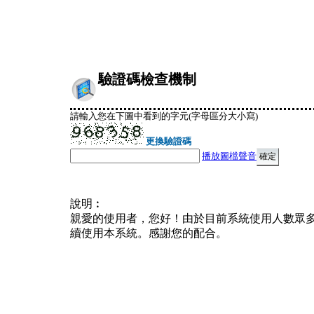
驗證碼檢查機制
請輸入您在下圖中看到的字元(字母區分大小寫)
更換驗證碼
播放圖檔聲音
說明︰
親愛的使用者，您好！由於目前系統使用人數眾
續使用本系統。感謝您的配合。