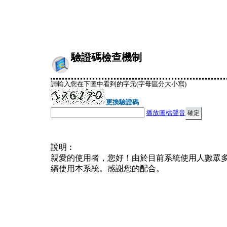
驗證碼檢查機制
請輸入您在下圖中看到的字元(字母區分大小寫)
更換驗證碼
播放圖檔聲音
說明︰
親愛的使用者，您好！由於目前系統使用人數眾
續使用本系統。感謝您的配合。