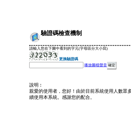
驗證碼檢查機制
請輸入您在下圖中看到的字元(字母區分大小寫)
更換驗證碼
播放圖檔聲音
說明︰
親愛的使用者，您好！由於目前系統使用人數眾
續使用本系統。感謝您的配合。