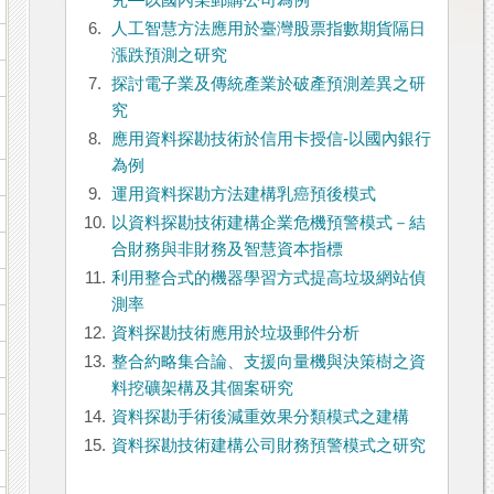
究—以國內某郵購公司為例
6.
人工智慧方法應用於臺灣股票指數期貨隔日
漲跌預測之研究
7.
探討電子業及傳統產業於破產預測差異之研
究
8.
應用資料探勘技術於信用卡授信-以國內銀行
為例
9.
運用資料探勘方法建構乳癌預後模式
10.
以資料探勘技術建構企業危機預警模式－結
合財務與非財務及智慧資本指標
11.
利用整合式的機器學習方式提高垃圾網站偵
測率
12.
資料探勘技術應用於垃圾郵件分析
13.
整合約略集合論、支援向量機與決策樹之資
料挖礦架構及其個案研究
14.
資料探勘手術後減重效果分類模式之建構
15.
資料探勘技術建構公司財務預警模式之研究