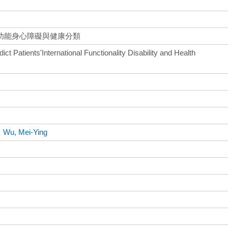
功能身心障礙與健康分類
ct Patients'International Functionality Disability and Health
、
Wu, Mei-Ying