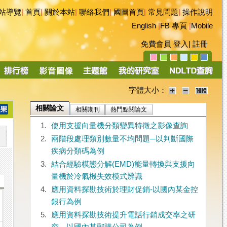
站導覽
|
首頁
|
關於本站
|
聯絡我們
|
國圖首頁
|
常見問題
|
操作說明
English
|
FB 專頁
|
Mobile
免費會員
登入
|
註冊
字體大小：
相關論文
相關期刊
熱門點閱論文
1.
使用支援向量機分類變異特徵之影像查詢
2.
兩階段處理類別數量不均問題─以判斷國際
疾病分類碼為例
3.
結合經驗模態分解(EMD)能量轉換與支援向
量機於冷氣機失效模式辨識
4.
應用資料探勘技術於理財促銷-以國內某金控
銀行為例
5.
應用資料探勘技術提升電話行銷成交率之研