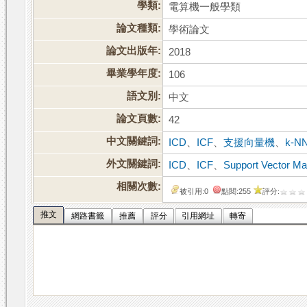
學類:
電算機一般學類
論文種類:
學術論文
論文出版年:
2018
畢業學年度:
106
語文別:
中文
論文頁數:
42
中文關鍵詞:
ICD
、
ICF
、
支援向量機
、
k-N
外文關鍵詞:
ICD
、
ICF
、
Support Vector Ma
相關次數:
被引用:0
點閱:255
評分:
推文
網路書籤
推薦
評分
引用網址
轉寄