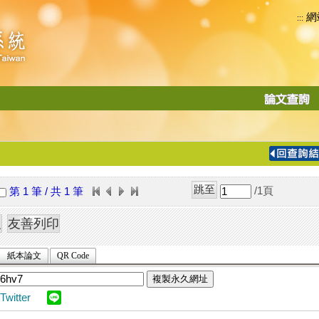
網
:::
功
能
切
換
導
覽
/1
頁
第 1 筆 / 共 1 筆
列
紙本論文
QR Code
複製永久網址
Twitter