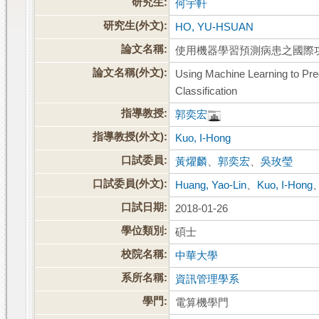
研究生:
何宇軒
研究生(外文):
HO, YU-HSUAN
論文名稱:
使用機器學習預測病患之國際
論文名稱(外文):
Using Machine Learning to Predi
Classification
指導教授:
郭奕宏
指導教授(外文):
Kuo, I-Hong
口試委員:
黃燿麟
、
郭奕宏
、
吳玫瑩
口試委員(外文):
Huang, Yao-Lin
、
Kuo, I-Hong
口試日期:
2018-01-26
學位類別:
碩士
校院名稱:
中華大學
系所名稱:
資訊管理學系
學門:
電算機學門