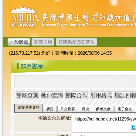
跳
臺
到
灣
主
博
要
碩
內
士
容
論
文
(216.73.217.52) 您好！臺灣時間：2026/08/06 14:35
加
值
:::
詳目顯示
系
統
論文基本資料
摘要
外文摘要
目次
參考文獻
電子全文
本論文永久網址
: