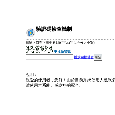
驗證碼檢查機制
請輸入您在下圖中看到的字元(字母區分大小寫)
更換驗證碼
播放圖檔聲音
說明︰
親愛的使用者，您好！由於目前系統使用人數眾
續使用本系統。感謝您的配合。