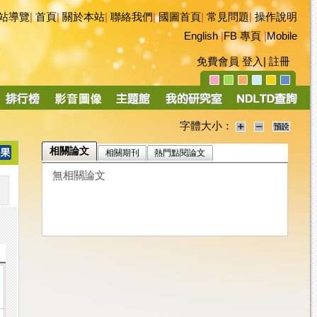
站導覽
|
首頁
|
關於本站
|
聯絡我們
|
國圖首頁
|
常見問題
|
操作說明
English
|
FB 專頁
|
Mobile
免費會員
登入
|
註冊
字體大小：
相關論文
相關期刊
熱門點閱論文
無相關論文