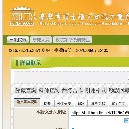
跳
臺
到
灣
主
博
要
碩
內
士
容
論
文
(216.73.216.237) 您好！臺灣時間：2026/08/07 22:09
加
值
:::
詳目顯示
系
統
論文基本資料
摘要
外文摘要
目次
參考文獻
電子全文
本論文永久網址
: