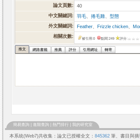
論文頁數:
40
中文關鍵詞:
羽毛
、
捲毛雞
、
型態
外文關鍵詞:
Feather
、
Frizzle chicken
、
Mo
相關次數:
被引用:0
點閱:249
評分:
推文
網路書籤
推薦
評分
引用網址
轉寄
簡易查詢
|
進階查詢
|
熱門排行
|
我的研究室
本系統(Web7)共收集：論文已授權全文：
845362
筆、書目與摘