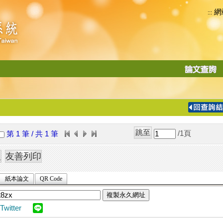
網
:::
功
能
切
換
導
覽
/1
頁
第 1 筆 / 共 1 筆
列
紙本論文
QR Code
複製永久網址
Twitter