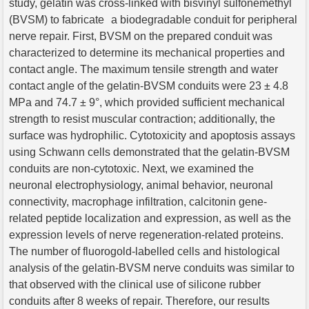
study, gelatin was cross-linked with bisvinyl sulfonemethyl
(BVSM) to fabricate a biodegradable conduit for peripheral
nerve repair. First, BVSM on the prepared conduit was
characterized to determine its mechanical properties and
contact angle. The maximum tensile strength and water
contact angle of the gelatin-BVSM conduits were 23 ± 4.8
MPa and 74.7 ± 9°, which provided sufficient mechanical
strength to resist muscular contraction; additionally, the
surface was hydrophilic. Cytotoxicity and apoptosis assays
using Schwann cells demonstrated that the gelatin-BVSM
conduits are non-cytotoxic. Next, we examined the
neuronal electrophysiology, animal behavior, neuronal
connectivity, macrophage infiltration, calcitonin gene-
related peptide localization and expression, as well as the
expression levels of nerve regeneration-related proteins.
The number of fluorogold-labelled cells and histological
analysis of the gelatin-BVSM nerve conduits was similar to
that observed with the clinical use of silicone rubber
conduits after 8 weeks of repair. Therefore, our results