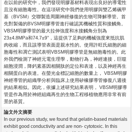
在以前的研究中，我們發現明膠基材料表現出良好的導電性
且沒有細胞毒性。在這項研究中我們使用明膠與雙乙烯碸甲
基（BVSM）交聯製造周圍神經修復的生物可降解導管。首
先對製備的BVSM明膠導管進行確認其機械性質和接觸角。
VBSM明膠導管的最大拉伸強度和水接觸角分別為
23±4.8MPa和74.7±9°，這提供了足夠的機械強度來抵抗肌
肉收縮，而且該導管表面是親水性的。使用許旺氏細胞的細
胞毒性和凋亡測試表明VBSM明膠導管是無細胞毒性的。此
外我們檢測了神經元電生理學，動物行為，神經連接，巨噬
細胞浸潤，降鈣素基因相關肽的定位和表達，以及神經再生
相關蛋白的表達。在螢光金標記細胞的數量上， VBSM明膠
神經導管的組織學分析與臨床上使用矽橡膠導管修復八週後
的結果相似。因此，依據上述研究結果表明， VBSM明膠導
管是作為用於神經組織再生的生物工程移植物應用非常有前
景的基質。
論文外文摘要
In our previous study, we found that gelatin-based materials
exhibit good conductivity and are non- cytotoxic. In this